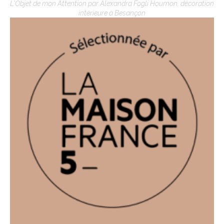
L'Objet de mon Attention par Alexandra Fogli Hournon, décoration
intérieure à Besançon